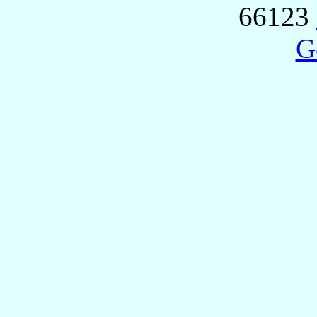
66123
G